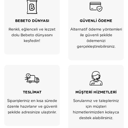
BEBETO DÜNYASI
GÜVENLİ ÖDEME
Renkli, eğlenceli ve lezzet
Alternatif ödeme yöntemleri
dolu Bebeto dünyasını
ile güvenli şekilde
keşfedin!
ödemenizi
gerçekleştirebilirsiniz.
TESLİMAT
MÜŞTERİ HİZMETLERİ
Siparişleriniz en kısa sürede
Sorularınız ve talepleriniz
özenle hazırlanır ve güvenli
için müşteri
şekilde adresinize ulaştırılır.
hizmetlerimizden kolayca
destek alabilirsiniz.