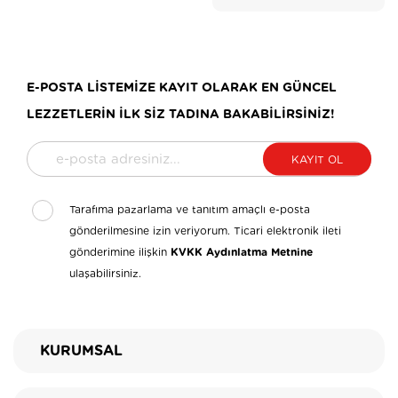
E-POSTA LİSTEMİZE KAYIT OLARAK EN GÜNCEL
LEZZETLERİN İLK SİZ TADINA BAKABİLİRSİNİZ!
KAYIT OL
Tarafıma pazarlama ve tanıtım amaçlı e-posta
gönderilmesine izin veriyorum. Ticari elektronik ileti
gönderimine ilişkin
KVKK Aydınlatma Metnine
ulaşabilirsiniz.
KURUMSAL