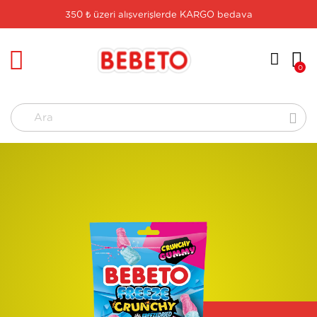
350 ₺ üzeri alışverişlerde KARGO bedava
logo
0
Ara