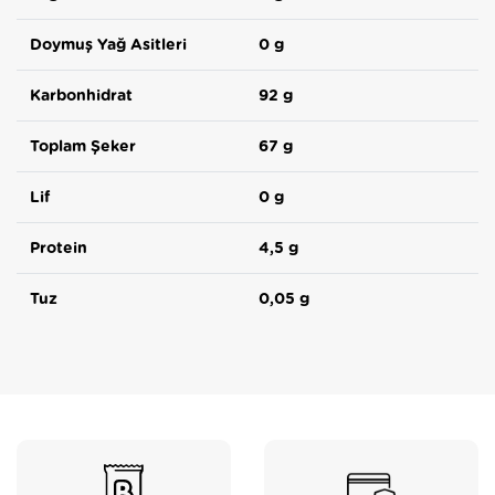
Doymuş Yağ Asitleri
0 g
Karbonhidrat
92 g
Toplam Şeker
67 g
Lif
0 g
Protein
4,5 g
Tuz
0,05 g