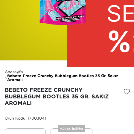
Anasayfa
Bebeto Freeze Crunchy Bubblegum Bootles 35 Gr. Sakız
Aromalı
BEBETO FREEZE CRUNCHY
İstek
BUBBLEGUM BOOTLES 35 GR. SAKIZ
AROMALI
Ürün Kodu: 17003041
%20,00 indirim