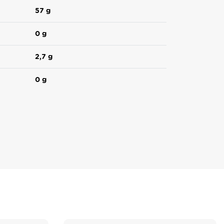
57 g
0 g
2,7 g
0 g