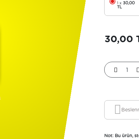
1 x
30,00
TL
30,00 
SEPETE EKLE
Beslenm
Not: Bu ürün, st