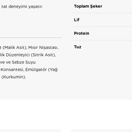
Toplam Şeker
 tat deneyimi yaşatır.
Lif
Protein
Tuz
Malik Asit), Mısır Nişastası,
ik Düzenleyici (Sitrik Asit),
yve ve Sebze Suyu
a Konsantesi, Emülgatör (Yağ
ci (Kurkumin).