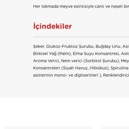
Her lokmada meyve esintisiyle canlı ve neşeli bir
İçindekiler
Şeker, Glukoz-Fruktoz Şurubu, Buğday Unu, Asit (
Bitkisel Yağ (Palm), Elma Suyu Konsantresi, Asitl
Aroma Verici, Nem verici (Sorbitol Şurubu), Me
Konsantreleri (Siyah Havuç, Hibiskus), Spirulin
asitlerinin mono- ve digliseritleri ), Renklendiri