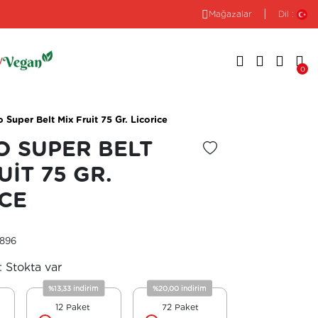
|
Mağazalar
Dil :
y
0
 Super Belt Mix Fruit 75 Gr. Licorice
O SUPER BELT
İstek listesine ekle
UIT 75 GR.
ICE
9896
:
Stokta var
%13,33 indirim
%20,00 indirim
12 Paket
72 Paket