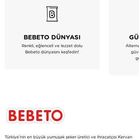
BEBETO DÜNYASI
GÜ
Renkli, eğlenceli ve lezzet dolu
Altern
Bebeto dünyasını keşfedin!
güve
ge
Türkiye’nin en büyük yumuşak şeker üretici ve ihracatçısı Kervan