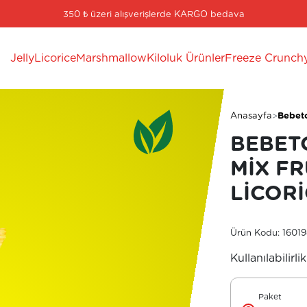
350 ₺ üzeri alışverişlerde KARGO bedava
Jelly
Licorice
Marshmallow
Kiloluk Ürünler
Freeze Crunch
Anasayfa
Bebeto
BEBET
MIX FR
LICOR
Ürün Kodu: 1601
Kullanılabilirlik
Paket