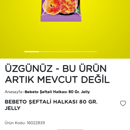
ÜZGÜNÜZ - BU ÜRÜN
ARTIK MEVCUT DEĞIL
Anasayfa
Bebeto Şeftali Halkası 80 Gr. Jelly
BEBETO ŞEFTALI HALKASI 80 GR.
İstek
JELLY
Ürün Kodu: 16022839