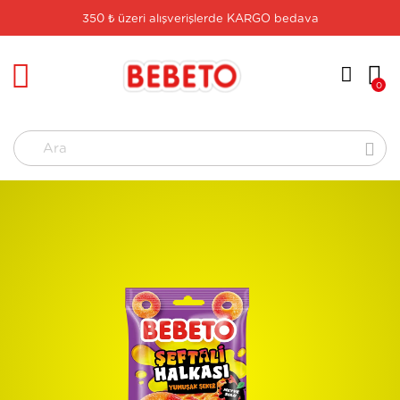
350 ₺ üzeri alışverişlerde KARGO bedava
logo
0
Ara