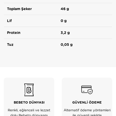
Toplam Şeker
46 g
Lif
0 g
Protein
3,2 g
Tuz
0,05 g
BEBETO DÜNYASI
GÜVENLİ ÖDEME
Renkli, eğlenceli ve lezzet
Alternatif ödeme yöntemleri
dolu Bebeto dünyasını
ile güvenli şekilde