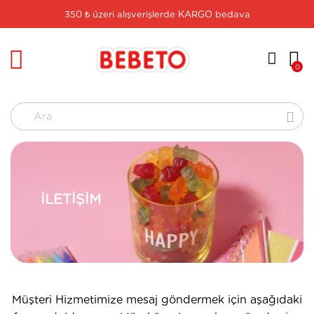
350 ₺ üzeri alışverişlerde KARGO bedava
logo
0
Ara
İLETIŞIM
Müşteri Hizmetimize mesaj göndermek için aşağıdaki