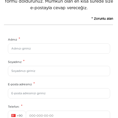
formu doldurunuz.
Mümkün olan en kısa sürede size
e-postayla cevap vereceğiz.
* Zorunlu alan
*
Adınız
*
Soyadınız
*
E-posta adresiniz
*
Telefon:
+90